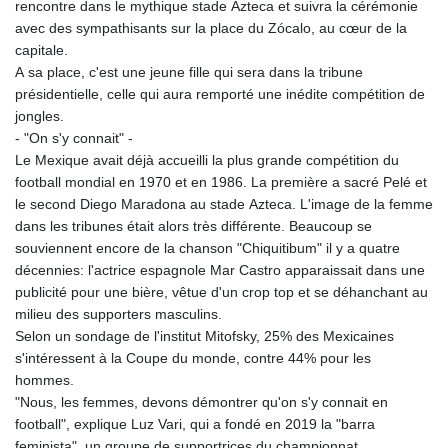
rencontre dans le mythique stade Azteca et suivra la cérémonie
avec des sympathisants sur la place du Zócalo, au cœur de la
capitale.
A sa place, c'est une jeune fille qui sera dans la tribune
présidentielle, celle qui aura remporté une inédite compétition de
jongles.
- "On s'y connait" -
Le Mexique avait déjà accueilli la plus grande compétition du
football mondial en 1970 et en 1986. La première a sacré Pelé et
le second Diego Maradona au stade Azteca. L'image de la femme
dans les tribunes était alors très différente. Beaucoup se
souviennent encore de la chanson "Chiquitibum" il y a quatre
décennies: l'actrice espagnole Mar Castro apparaissait dans une
publicité pour une bière, vêtue d'un crop top et se déhanchant au
milieu des supporters masculins.
Selon un sondage de l'institut Mitofsky, 25% des Mexicaines
s'intéressent à la Coupe du monde, contre 44% pour les
hommes.
"Nous, les femmes, devons démontrer qu'on s'y connait en
football", explique Luz Vari, qui a fondé en 2019 la "barra
feminista", un groupe de supportrices du championnat