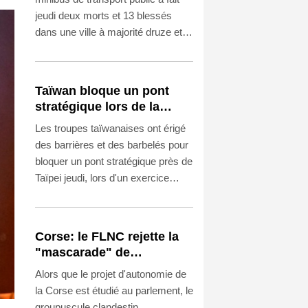
jeudi deux morts et 13 blessés
dans une ville à majorité druze et
chrétienne près de Damas, a
rapporté l'agence de presse
officielle syrienne, citant le
Taïwan bloque un pont
ministère de la Santé.
stratégique lors de la
simulation d'une invasion
Les troupes taïwanaises ont érigé
par la Chine
des barrières et des barbelés pour
bloquer un pont stratégique près de
Taïpei jeudi, lors d'un exercice
simulant une invasion par la Chine,
qui visait à bloquer l'accès à la
capitale.
Corse: le FLNC rejette la
"mascarade" de
l'autonomie et menace les
Alors que le projet d'autonomie de
"envahisseurs" venant
la Corse est étudié au parlement, le
vivre sur l'île
groupuscule clandestin