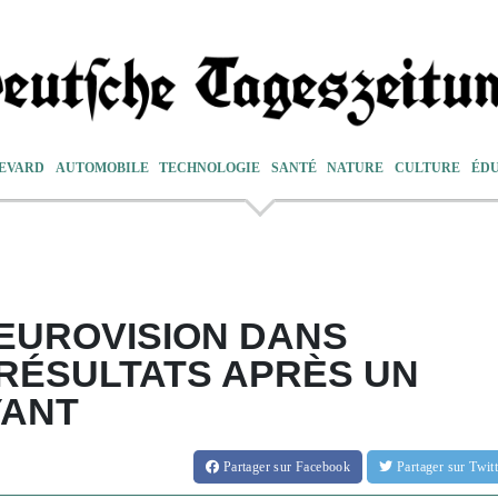
EVARD
AUTOMOBILE
TECHNOLOGIE
SANTÉ
NATURE
CULTURE
ÉD
'EUROVISION DANS
 RÉSULTATS APRÈS UN
YANT
Partager
sur Facebook
Partager
sur Twi