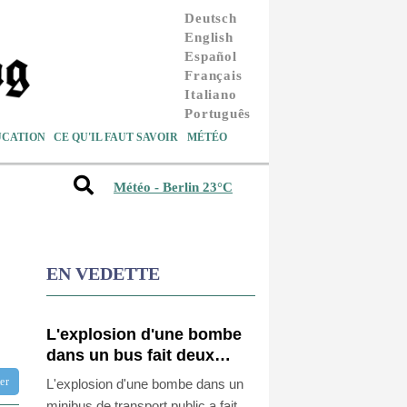
Deutsch
English
Español
Français
Italiano
Português
UCATION
CE QU'IL FAUT SAVOIR
MÉTÉO
Météo - Berlin 23°C
EN VEDETTE
L'explosion d'une bombe
dans un bus fait deux
morts près de Damas
tter
L'explosion d'une bombe dans un
minibus de transport public a fait