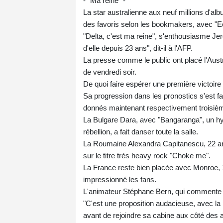
- "Ma reine" -
La star australienne aux neuf millions d'
des favoris selon les bookmakers, avec "Ecl
"Delta, c'est ma reine", s'enthousiasme Je
d'elle depuis 23 ans", dit-il à l'AFP.
La presse comme le public ont placé l'Austr
de vendredi soir.
De quoi faire espérer une première victoire 
Sa progression dans les pronostics s'est f
donnés maintenant respectivement troisième
La Bulgare Dara, avec "Bangaranga", un hymne
rébellion, a fait danser toute la salle.
La Roumaine Alexandra Capitanescu, 22 ans,
sur le titre très heavy rock "Choke me".
La France reste bien placée avec Monroe, 
impressionné les fans.
L'animateur Stéphane Bern, qui commente l'é
"C'est une proposition audacieuse, avec la p
avant de rejoindre sa cabine aux côté des a