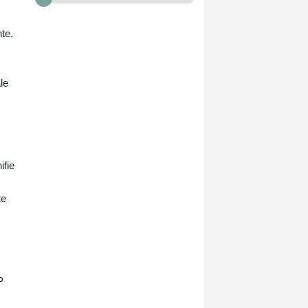
te.
le
ifie
te
P