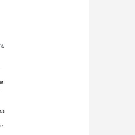
'à
.
et
a
ais
te