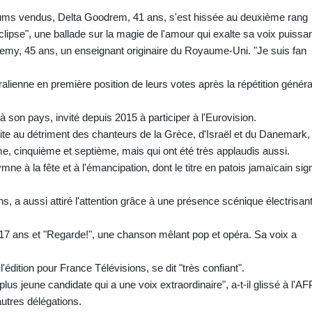
albums vendus, Delta Goodrem, 41 ans, s'est hissée au deuxième rang
ipse", une ballade sur la magie de l'amour qui exalte sa voix puissan
remy, 45 ans, un enseignant originaire du Royaume-Uni. "Je suis fan
alienne en première position de leurs votes après la répétition généra
à son pays, invité depuis 2015 à participer à l'Eurovision.
aite au détriment des chanteurs de la Grèce, d'Israël et du Danemark,
, cinquième et septième, mais qui ont été très applaudis aussi.
 à la fête et à l'émancipation, dont le titre en patois jamaïcain sign
 a aussi attiré l'attention grâce à une présence scénique électrisan
17 ans et "Regarde!", une chanson mêlant pop et opéra. Sa voix a
dition pour France Télévisions, se dit "très confiant".
lus jeune candidate qui a une voix extraordinaire", a-t-il glissé à l'AF
utres délégations.