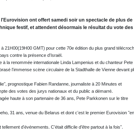
le l'Eurovision ont offert samedi soir un spectacle de plus de
ique festif, et attendent désormais le résultat du vote des
 à 21H00(19H00 GMT) pour cette 70e édition du plus grand télécroch
ays contre la présence d'Israël.
ste à la renommée internationale Linda Lampenius et du chanteur Pete
rasé l'immense scène circulaire de la Stadthalle de Vienne devant p
alie", prognostique Fabien Randanne, journaliste à 20 Minutes et
mpte des votes des jurys nationaux et du public a démarré.
dragée haute à son partenaire de 36 ans, Pete Parkkonen sur le titre
peho, 31 ans, venue du Belarus et dont c'est le premier Eurovision "e
t tellement d'événements. C’était difficile d’être partout à la fois".