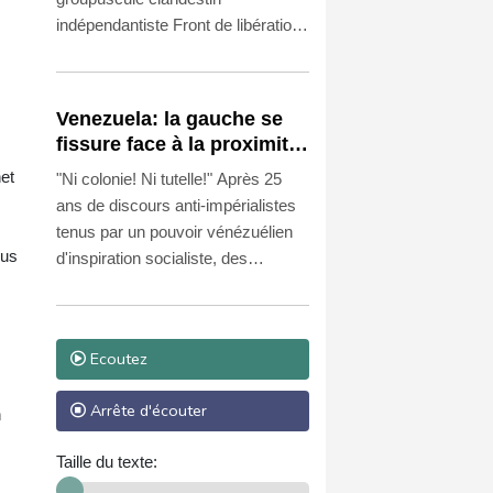
indépendantiste Front de libération
nationale corse - Union des
Combattants (FLNC-UC) l'a
vivement rejeté ainsi que tous ses
Venezuela: la gauche se
soutiens, menaçant également les
fissure face à la proximité
"envahisseurs" non-corses sur l'île.
avec les Etats-Unis
et
"Ni colonie! Ni tutelle!" Après 25
ans de discours anti-impérialistes
tenus par un pouvoir vénézuélien
lus
d'inspiration socialiste, des
militants de gauche s'indignent du
changement de cap, Caracas
collaborant désormais étroitement
Ecoutez
avec les Etats-Unis.
Arrête d'écouter
n
Taille du texte: