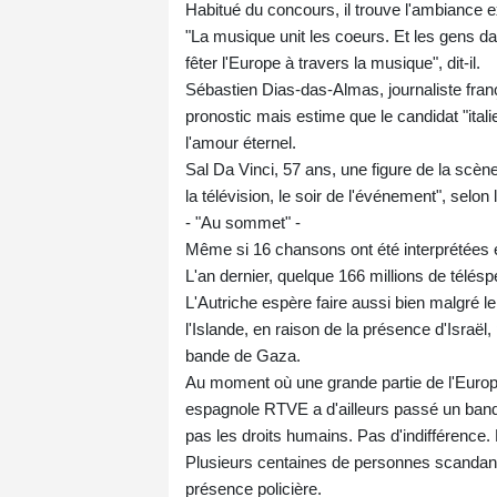
Habitué du concours, il trouve l'ambiance e
"La musique unit les coeurs. Et les gens da
fêter l'Europe à travers la musique", dit-il.
Sébastien Dias-das-Almas, journaliste franç
pronostic mais estime que le candidat "italie
l'amour éternel.
Sal Da Vinci, 57 ans, une figure de la scène 
la télévision, le soir de l'événement", selon l
- "Au sommet" -
Même si 16 chansons ont été interprétées e
L'an dernier, quelque 166 millions de télésp
L'Autriche espère faire aussi bien malgré le
l'Islande, en raison de la présence d'Israël
bande de Gaza.
Au moment où une grande partie de l'Europe 
espagnole RTVE a d'ailleurs passé un band
pas les droits humains. Pas d'indifférence. P
Plusieurs centaines de personnes scandant
présence policière.