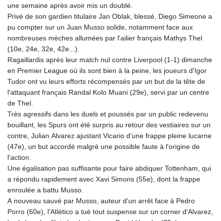
une semaine après avoir mis un doublé.
Privé de son gardien titulaire Jan Oblak, blessé, Diego Simeone a
pu compter sur un Juan Musso solide, notamment face aux
nombreuses mèches allumées par l'ailier français Mathys Thel
(10e, 24e, 32e, 42e...).
Ragaillardis après leur match nul contre Liverpool (1-1) dimanche
en Premier League où ils sont bien à la peine, les joueurs d'Igor
Tudor ont vu leurs efforts récompensés par un but de la tête de
l'attaquant français Randal Kolo Muani (29e), servi par un centre
de Thel.
Très agressifs dans les duels et poussés par un public redevenu
bouillant, les Spurs ont été surpris au retour des vestiaires sur un
contre, Julian Alvarez ajustant Vicario d'une frappe pleine lucarne
(47e), un but accordé malgré une possible faute à l'origine de
l'action.
Une égalisation pas suffisante pour faire abdiquer Tottenham, qui
a répondu rapidement avec Xavi Simons (55e), dont la frappe
enroulée a battu Musso.
A nouveau sauvé par Musso, auteur d'un arrêt face à Pedro
Porro (60e), l'Atlético a tué tout suspense sur un corner d'Alvarez,