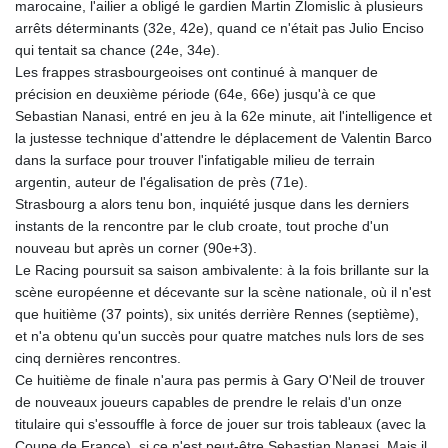
marocaine, l'ailier a obligé le gardien Martin Zlomislic à plusieurs
arrêts déterminants (32e, 42e), quand ce n'était pas Julio Enciso
qui tentait sa chance (24e, 34e).
Les frappes strasbourgeoises ont continué à manquer de
précision en deuxième période (64e, 66e) jusqu'à ce que
Sebastian Nanasi, entré en jeu à la 62e minute, ait l'intelligence et
la justesse technique d'attendre le déplacement de Valentin Barco
dans la surface pour trouver l'infatigable milieu de terrain
argentin, auteur de l'égalisation de près (71e).
Strasbourg a alors tenu bon, inquiété jusque dans les derniers
instants de la rencontre par le club croate, tout proche d'un
nouveau but après un corner (90e+3).
Le Racing poursuit sa saison ambivalente: à la fois brillante sur la
scène européenne et décevante sur la scène nationale, où il n'est
que huitième (37 points), six unités derrière Rennes (septième),
et n'a obtenu qu'un succès pour quatre matches nuls lors de ses
cinq dernières rencontres.
Ce huitième de finale n'aura pas permis à Gary O'Neil de trouver
de nouveaux joueurs capables de prendre le relais d'un onze
titulaire qui s'essouffle à force de jouer sur trois tableaux (avec la
Coupe de France), si ce n'est peut-être Sebastian Nanasi. Mais il