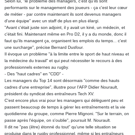
Selon lui, "le problème des managers, c'est qu'ils sont
performants sur le management des joueurs - ça c'est leur cœur
de métier - par contre maintenant ils sont devenus managers
d'une équipe" avec un staff de plus en plus élargi.
"Avant c'était juste son adjoint, il y avait un kiné, un médecin, et
c'était fini. Maintenant même en Pro D2, il y a du monde, donc il
faut qu'ils managent ça, organisent les emplois du temps... c'est
une surcharge", précise Bernard Dusfour.
Il évoque un problème "à la limite entre le sport de haut niveau et
la médecine du travail" et qui peut nécessiter le recours à des
professionnels externes au rugby.
- Des "haut cadres" en "CDD" -
Les managers du Top 14 sont désormais "comme des hauts
cadres d'une entreprise", illustre pour l'AFP Didier Nourault,
président du syndicat des entraîneurs Tech XV.
C'est encore plus vrai pour les managers qui délèguent peu et
passent beaucoup de temps à gérer les entraînements et la vie
quotidienne du groupe, comme Pierre Mignoni. "Sur le terrain, on
passe après l'équipe, on s'oublie", poursuit M. Nourault.
Il dit ne "pas (être) étonné du tout" qu'une telle situation se
produise dans le rugby professionnel, même si les entraîneurs