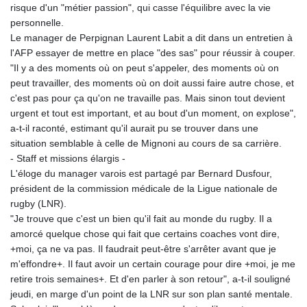
risque d'un "métier passion", qui casse l'équilibre avec la vie
personnelle.
Le manager de Perpignan Laurent Labit a dit dans un entretien à
l'AFP essayer de mettre en place "des sas" pour réussir à couper.
"Il y a des moments où on peut s'appeler, des moments où on
peut travailler, des moments où on doit aussi faire autre chose, et
c'est pas pour ça qu'on ne travaille pas. Mais sinon tout devient
urgent et tout est important, et au bout d'un moment, on explose",
a-t-il raconté, estimant qu'il aurait pu se trouver dans une
situation semblable à celle de Mignoni au cours de sa carrière.
- Staff et missions élargis -
L'éloge du manager varois est partagé par Bernard Dusfour,
président de la commission médicale de la Ligue nationale de
rugby (LNR).
"Je trouve que c'est un bien qu'il fait au monde du rugby. Il a
amorcé quelque chose qui fait que certains coaches vont dire,
+moi, ça ne va pas. Il faudrait peut-être s'arrêter avant que je
m'effondre+. Il faut avoir un certain courage pour dire +moi, je me
retire trois semaines+. Et d'en parler à son retour", a-t-il souligné
jeudi, en marge d'un point de la LNR sur son plan santé mentale.