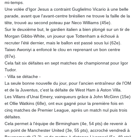
mi-temps.
Une volée d'Igor Jesus a contraint Guglielmo Vicario à une belle
parade, avant que l'avant-centre brésilien ne trouve la faille de la
tête, trouvé au second poteau par Neco Williams (45e).
Sur le deuxième but, le gardien italien a bien plongé sur un tir de
Morgan Gibbs-White, un joueur que Tottenham a échoué à
recruter l'été dernier, mais le ballon est passé sous lui (62e).
Taiwo Awoniyi a enfoncé le clou en reprenant un bon centre
(87e).
Cela fait six défaites en sept matches de championnat pour Igor
Tudor.
- Villa se détache -
La seule bonne nouvelle du jour, pour l'ancien entraîneur de l'OM
et de la Juventus, c'est la défaite de West Ham à Aston Villa.
Les Villans d'Unai Emery, vainqueurs grâce à John McGinn (15e)
et Ollie Watkins (68e), ont eux gagné pour la première fois en
cinq matches de Premier League, après un match nul puis trois
défaites.
Cela permet à l'équipe de Birmingham (4e, 54 pts) de revenir à
un point de Manchester United (3e, 55 pts), accroché vendredi à
Bournemouth (2-2), et de mettre à distance Liverpool (5e, 49 pts)