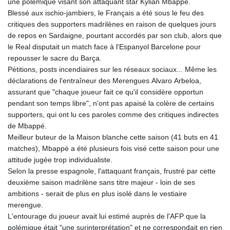
une polémique visant son attaquant star Kylian Mbappé.
Blessé aux ischio-jambiers, le Français a été sous le feu des
critiques des supporters madrilènes en raison de quelques jours
de repos en Sardaigne, pourtant accordés par son club, alors que
le Real disputait un match face à l'Espanyol Barcelone pour
repousser le sacre du Barça.
Pétitions, posts incendiaires sur les réseaux sociaux... Même les
déclarations de l'entraîneur des Merengues Alvaro Arbeloa,
assurant que "chaque joueur fait ce qu'il considère opportun
pendant son temps libre", n'ont pas apaisé la colère de certains
supporters, qui ont lu ces paroles comme des critiques indirectes
de Mbappé.
Meilleur buteur de la Maison blanche cette saison (41 buts en 41
matches), Mbappé a été plusieurs fois visé cette saison pour une
attitude jugée trop individualiste.
Selon la presse espagnole, l'attaquant français, frustré par cette
deuxième saison madrilène sans titre majeur - loin de ses
ambitions - serait de plus en plus isolé dans le vestiaire
merengue.
L'entourage du joueur avait lui estimé auprès de l'AFP que la
polémique était "une surinterprétation" et ne correspondait en rien