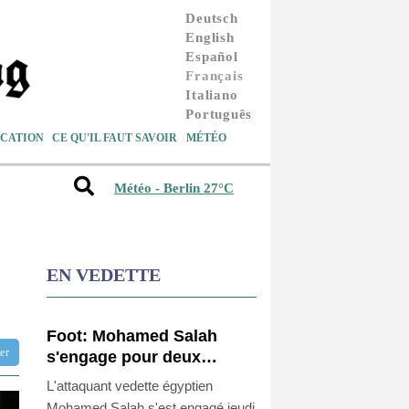
Deutsch
English
Español
Français
Italiano
Português
CATION
CE QU'IL FAUT SAVOIR
MÉTÉO
Météo - Berlin 27°C
EN VEDETTE
Foot: Mohamed Salah
tter
s'engage pour deux
saisons avec Trabzonspor
L'attaquant vedette égyptien
Mohamed Salah s'est engagé jeudi