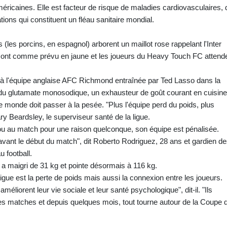
américaines. Elle est facteur de risque de maladies cardiovasculaires, 
ions qui constituent un fléau sanitaire mondial.
(les porcins, en espagnol) arborent un maillot rose rappelant l'Inter
ont comme prévu en jaune et les joueurs du Heavy Touch FC attend
e à l'équipe anglaise AFC Richmond entraînée par Ted Lasso dans la
du glutamate monosodique, un exhausteur de goût courant en cuisine
 monde doit passer à la pesée. "Plus l'équipe perd du poids, plus
y Beardsley, le superviseur santé de la ligue.
e ou au match pour une raison quelconque, son équipe est pénalisée.
avant le début du match", dit Roberto Rodriguez, 28 ans et gardien d
 football.
a maigri de 31 kg et pointe désormais à 116 kg.
ligue est la perte de poids mais aussi la connexion entre les joueurs.
méliorent leur vie sociale et leur santé psychologique", dit-il. "Ils
 des matches et depuis quelques mois, tout tourne autour de la Coupe 