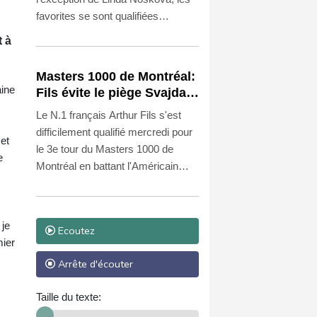
favorites se sont qualifiées
mercredi plus ou moins facilement
t à
pour les seizièmes de finale du
WTA 1000 de Toronto.
Masters 1000 de Montréal:
aine
Fils évite le piège Svajda,
Monfils fait ses adieux
Le N.1 français Arthur Fils s'est
difficilement qualifié mercredi pour
 et
le 3e tour du Masters 1000 de
e
Montréal en battant l'Américain
Zachary Svajda 6-4, 3-6, 6-1,
tandis que Gaël Monfils a fait ses
adieux au tournoi canadien après
 je
Ecoutez
sa défaite contre Learner Tien.
mier
Arrête d'écouter
Taille du texte: