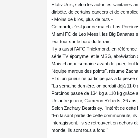
Etats-Unis, selon les autorités sanitaires 
diabète, de certains cancers et de complicat
- Moins de kilos, plus de buts -
Ce mardi, c'est jour de match. Los Porcinos 
Miami FC de Leo Messi, les Big Bananas s
leur tour sur le bord du terrain.
Il y a aussi l'AFC Thickmond, en référenc
série TV éponyme, et le MSG, abréviation 
Mais chaque semaine avant de jouer, tout le
l'équipe marque des points", résume Zachar
Et si un joueur ne participe pas à la pesé
"La semaine dernière, on perdait déjà 11-0 
Porcinos passé de 134 kg à 110 kg grâce au
Un autre joueur, Cameron Roberts, 36 ans, 
Selon Zachary Beardsley, l'intérêt de cette 
"En faisant partie de cette communauté, ils a
interagissent, ils se retrouvent en dehors
monde, ils sont tous à fond."