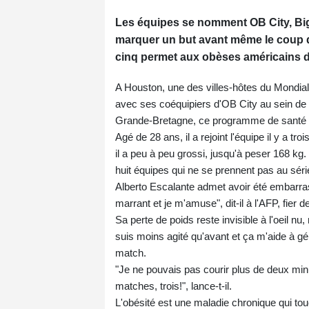
Les équipes se nomment OB City, Bi
marquer un but avant même le coup d'
cinq permet aux obèses américains d'o
A Houston, une des villes-hôtes du Mondial-
avec ses coéquipiers d'OB City au sein de 
Grande-Bretagne, ce programme de santé pa
Agé de 28 ans, il a rejoint l'équipe il y a t
il a peu à peu grossi, jusqu'à peser 168 kg.
huit équipes qui ne se prennent pas au séri
Alberto Escalante admet avoir été embarras
marrant et je m'amuse", dit-il à l'AFP, fier 
Sa perte de poids reste invisible à l'oeil nu,
suis moins agité qu'avant et ça m'aide à gér
match.
"Je ne pouvais pas courir plus de deux minut
matches, trois!", lance-t-il.
L'obésité est une maladie chronique qui t