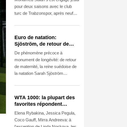
pour deux saisons avec le club
turc de Trabzonspor, après neuf
saisons et autant de trophées en
Angleterre à Liverpool.
Euro de natation:
Sjöström, de retour de
maternité, continue à 32
De phénomène précoce à
ans de défier le temps
monument de longévité: de retour
de maternité, la reine suédoise de
la natation Sarah Sjöström
continue à près de 33 ans de défier
le temps aux Championnats
d'Europe de Paris, avec dans le
WTA 1000: la plupart des
viseur les JO de Los Angeles dans
favorites répondent
deux ans.
présent au 2e tour
Elena Rybakina, Jessica Pegula,
Coco Gauff, Mirra Andreeva: à
l'exception de Linda Noskova, les