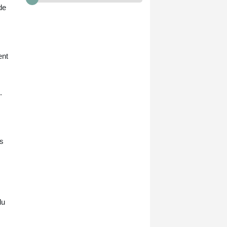
de
ent
.
es
du