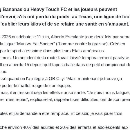
g Bananas ou Heavy Touch FC et les joueurs peuvent
envoi, s'ils ont perdu du poids: au Texas, une ligue de foo
ublier leurs kilos et de se refaire une santé en s'amusant.
2026 qui débute le 11 juin, Alberto Escalante joue deux fois par sem
la Ligue "Man vs Fat Soccer" (l'homme contre la graisse). Créé en
r le sport a essaimé dans plusieurs Etats américains.
rois mois. Un accident de la route l'avait laissé temporairement paralysé
 Il en a perdu 15 depuis qu'il tape la balle dans ce petit championnat d
eux.
sé quand on l'a intégré à OB City. "Mais maintenant je trouve ça
de porter le maillot rouge de son équipe.
 mais il en ressent déjà les effets sur sa santé. "Je suis moins fatigué,
er mes repas", explique-t-il, rappelant ses difficultés lors de son pre
es et j'ai demandé à être remplacé. Et ce soir, je vais jouer trois
ouche environ 40% des adultes et 20% des enfants et adolescents aux