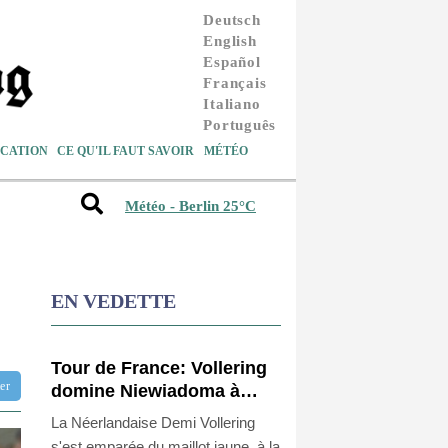
Deutsch
English
Español
Français
Italiano
Português
CATION
CE QU'IL FAUT SAVOIR
MÉTÉO
Météo - Berlin 25°C
EN VEDETTE
Tour de France: Vollering
tter
domine Niewiadoma à
Nice et endosse le maillot
La Néerlandaise Demi Vollering
jaune
s'est emparée du maillot jaune, à la