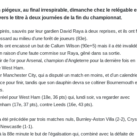
piégeux, au final irrespirable, dimanche chez le relégable 
vers le titre à deux journées de la fin du championnat.
irés, sauvés par leur gardien David Raya à deux reprises, et ils ont f
rossard au milieu d'une forêt de joueurs (83e).
ils ont encaissé un but de Callum Wilson (90e+5) mais il a été invalid
 en raison d'une faute commise sur Raya, gêné dans sa sortie.
ir de l'or pour Arsenal, champion d'Angleterre pour la dernière fois en
de West Ham.
r Manchester City, qui a disputé un match en moins, et d'un calendri
ce pour finir, tandis que son dauphin devra se coltiner Bournemouth e
s.
 réel pour West Ham (18e, 36 pts) qui, lundi soir, va regarder avec
nham (17e, 37 pts), contre Leeds (16e, 43 pts).
été précédée par trois matches nuls, Burnley-Aston Villa (2-2), Crys
-Newcastle (1-1).
 la 88e minute le but de l'égalisation qui, combiné avec la défaite de