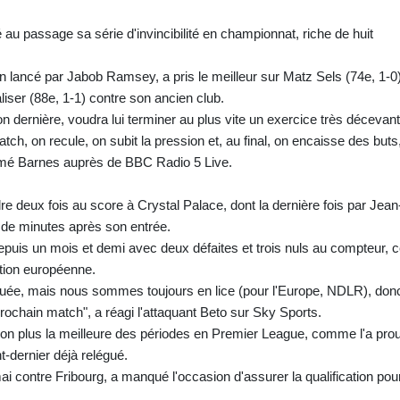
é au passage sa série d'invincibilité en championnat, riche de huit
n lancé par Jabob Ramsey, a pris le meilleur sur Matz Sels (74e, 1-0)
liser (88e, 1-1) contre son ancien club.
n dernière, voudra lui terminer au plus vite un exercice très décevant
match, on recule, on subit la pression et, au final, on encaisse des buts,
sumé Barnes auprès de BBC Radio 5 Live.
ndre deux fois au score à Crystal Palace, dont la dernière fois par Jean
 de minutes après son entrée.
depuis un mois et demi avec deux défaites et trois nuls au compteur, 
cation européenne.
uée, mais nous sommes toujours en lice (pour l'Europe, NDLR), don
rochain match", a réagi l'attaquant Beto sur Sky Sports.
 non plus la meilleure des périodes en Premier League, comme l'a pro
nt-dernier déjà relégué.
mai contre Fribourg, a manqué l'occasion d'assurer la qualification pour