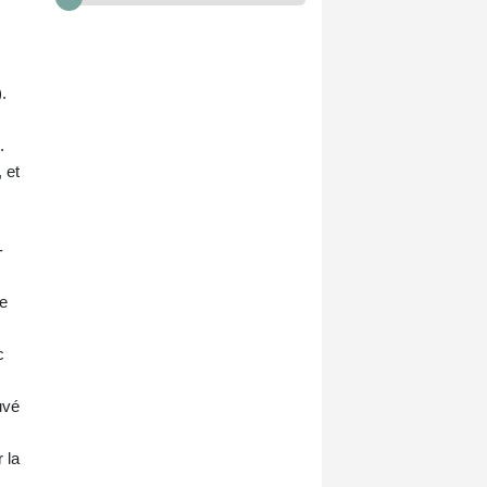
.
.
 et
-
ce
c
uvé
 la