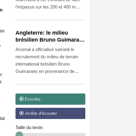
l'impasse sur les 200 et 400 m
en
quatre nages des Championnats
d'Europe de natation, dont les
épreuves de course démarrent
ini
Angleterre: le milieu
lundi à Saint-Denis, a annoncé la
brésilien Bruno Guimaraes
Fédération française dans un
é
rejoint Arsenal
Arsenal a officialisé samedi le
communiqué.
recrutement du milieu de terrain
international brésilien Bruno
Guimaraes en provenance de
er
Newcastle, pour un contrat de
t
quatre ans plus un en option.
Ecoutez
Arrête d'écouter
tal
Taille du texte: