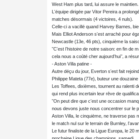
West Ham plus tard, lui assure le maintien.
L'équipe dirigée par Vitor Pereira a prolong
matches désormais (4 victoires, 4 nuls).
Celle-ci a vacillé quand Harvey Barnes, bie
Mais Elliot Anderson s'est arraché pour éga
Newcastle (13e, 46 pts), cinquième la saiso
"C'est l'histoire de notre saison: en fin de 
cela nous a coûté cher aujourd'hui", a ré
- Aston Villa patine -
Autre déçu du jour, Everton s'est fait rejoi
Philippe Mateta (77e), buteur une douzaine
Les Toffees, dixièmes, tournent au ralenti 
qui rend plus incertain leur rêve de qualifi
"On peut dire que c'est une occasion manq
nous devons juste nous concentrer sur le p
Aston Villa, le cinquième, ne traverse pas
le match nul sur le terrain de Burnley, l'ava
Le futur finaliste de la Ligue Europa, le 20 
prochaine Ligue des champions, samedi.