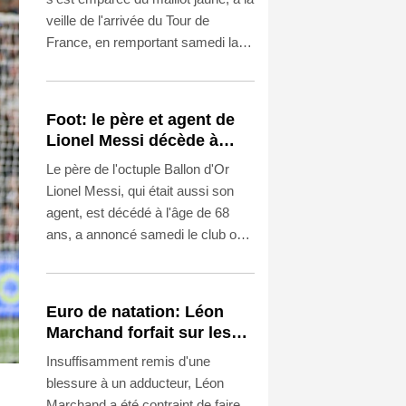
veille de l'arrivée du Tour de
France, en remportant samedi la
8e étape à Nice, faisant craquer la
Polonaise Kasia Niewiadoma
qu'elle devance désormais de 8
Foot: le père et agent de
secondes au classement général.
Lionel Messi décède à
l'âge de 68 ans
Le père de l'octuple Ballon d'Or
Lionel Messi, qui était aussi son
agent, est décédé à l'âge de 68
ans, a annoncé samedi le club où
le capitaine argentin a joué lorsqu'il
était enfant, Newell’s Old Boys de
Rosario.
Euro de natation: Léon
Marchand forfait sur les
200 et 400 m quatre nages
Insuffisamment remis d'une
blessure à un adducteur, Léon
Marchand a été contraint de faire