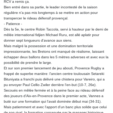
RCV a remis ça.
Bien entré dans sa partie, le leader incontesté de la saison
régulière n'a pas mis longtemps à se mettre en action pour
transpercer le rideau défensif provençal.
- Patience -
Dès la 5e, le centre Robin Taccola, servi à hauteur par le demi de
mêlée international fidjien Michael Ruru, est allé aplatir pour
donner sept longueurs d'avance aux siens.
Mais malgré la possession et une domination territoriale
impressionnante, les Bretons ont manqué de réalisme, laissant
échapper deux ballons dans les 5 mètres adverses et avec eux la
possibilité de prendre le large.
Et sur son premier lancement de jeu abouti, Provence Rugby a
frappé de superbe manière: l'ancien centre toulousain Setareki
Bituniyata a franchi puis délivré une chistera pour Vareiro, qui a
pu envoyer Paul Cellio Zwiler derrière l'en-but (10-7, 26e).
Secoués en mêlée fermée et à la peine face au rideau défensif
des joueurs d'Aix-en-Provence dans le premier acte, Vannes a
buté sur une formation qui l'avait dominée début mai (34-31).
Mais patiemment et avec l'apport d'un banc plus solide que celui
de son rival, la formation cornaquée par le manager historique