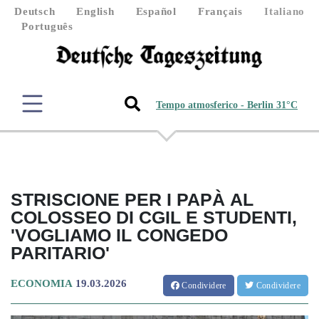
Deutsch
English
Español
Français
Italiano
Português
Tempo atmosferico - Berlin 31°C
STRISCIONE PER I PAPÀ AL
COLOSSEO DI CGIL E STUDENTI,
'VOGLIAMO IL CONGEDO
PARITARIO'
ECONOMIA
19.03.2026
Condividere
Condividere