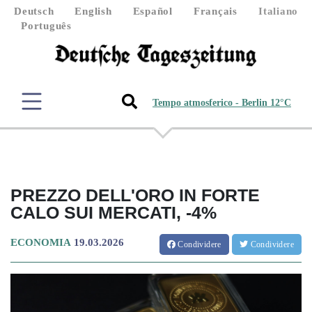
Deutsch
English
Español
Français
Italiano
Português
Tempo atmosferico - Berlin 12°C
PREZZO DELL'ORO IN FORTE
CALO SUI MERCATI, -4%
ECONOMIA
19.03.2026
Condividere
Condividere