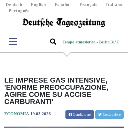
Deutsch
English
Español
Français
Italiano
Português
Tempo atmosferico - Berlin 31°C
LE IMPRESE GAS INTENSIVE,
'ENORME PREOCCUPAZIONE,
AGIRE COME SU ACCISE
CARBURANTI'
ECONOMIA
19.03.2026
Condividere
Condividere