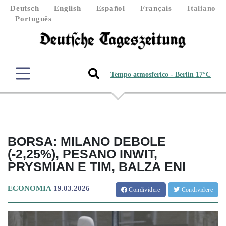
Deutsch
English
Español
Français
Italiano
Português
Tempo atmosferico - Berlin 17°C
BORSA: MILANO DEBOLE
(-2,25%), PESANO INWIT,
PRYSMIAN E TIM, BALZA ENI
ECONOMIA
19.03.2026
Condividere
Condividere