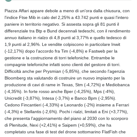
Piazza Affari appare debole a meno di un'ora dalla chiusura, con
l'indice Ftse Mib in calo del 2,25% a 43.742 punti e quasi l'intero
paniere in territorio negativo. Si assesta sopra gli 81 punti il
differenziale tra Btp e Bund decennali tedeschi, con il rendimento
annuo italiano in rialzo di 4,8 punti al 3,77% e quello tedesco di
1,9 punti al 2,96%. Le vendite colpiscono in particolare Inwit
(-12,17%) dopo l'accordo fra Tim (-4,8%) e Fastweb per la
gestione e la costruzione di torri telefoniche. Entrambe le
compagnie telefoniche infatti sono clienti del gestore di torri.
Difficoltà anche per Prysmian (-5,85%), che secondo l'agenzia
Bloomberg sta valutando di costruire un nuovo impianto per la
produzione di cavi di rame in Texas, Stm (-4,72%) e Mediobanca
(-4,35%). In forte rosso anche Bper (-4,25%), Mps (-4%),
Unicredit (-3,87%), Intesa (-3,7%) e Banco Bpm (-2,95%).
Cedono Fincantieri (-4,33%) e Leonardo (-2%) insieme a Ferrari
(-4,3%) e Stellantis (-2,6%). Pochi i rialzi, limitati a Eni (+3,77%),
che presenta l'aggiornamento del piano al 2030 con lo scorporo
di Plenitude, Nexi (+2,41%) e Saipem (+0,59%), che ha
completato una fase di test del drone sottomarino FlatFish che