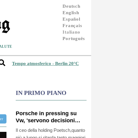
Deutsch
English
Español
Français
Italiano
Português
ALUTE
Tempo atmosferico - Berlin 20°C
IN PRIMO PIANO
Porsche in pressing su
ter
Vw, 'servono decisioni
veloci, in gioco il futuro'
Il ceo della holding Poetsch,quanto
più a lungo si ritarda tanto maggiori