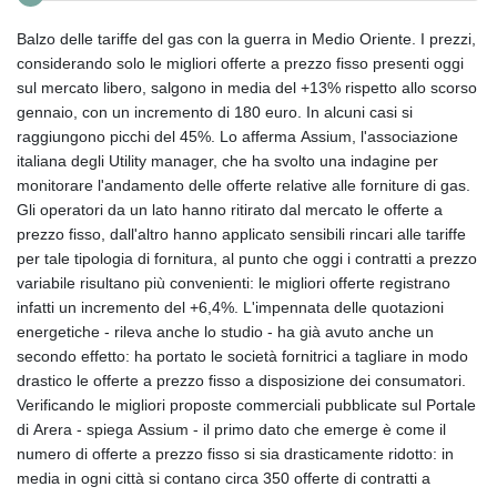
Balzo delle tariffe del gas con la guerra in Medio Oriente. I prezzi,
considerando solo le migliori offerte a prezzo fisso presenti oggi
sul mercato libero, salgono in media del +13% rispetto allo scorso
gennaio, con un incremento di 180 euro. In alcuni casi si
raggiungono picchi del 45%. Lo afferma Assium, l'associazione
italiana degli Utility manager, che ha svolto una indagine per
monitorare l'andamento delle offerte relative alle forniture di gas.
Gli operatori da un lato hanno ritirato dal mercato le offerte a
prezzo fisso, dall'altro hanno applicato sensibili rincari alle tariffe
per tale tipologia di fornitura, al punto che oggi i contratti a prezzo
variabile risultano più convenienti: le migliori offerte registrano
infatti un incremento del +6,4%. L'impennata delle quotazioni
energetiche - rileva anche lo studio - ha già avuto anche un
secondo effetto: ha portato le società fornitrici a tagliare in modo
drastico le offerte a prezzo fisso a disposizione dei consumatori.
Verificando le migliori proposte commerciali pubblicate sul Portale
di Arera - spiega Assium - il primo dato che emerge è come il
numero di offerte a prezzo fisso si sia drasticamente ridotto: in
media in ogni città si contano circa 350 offerte di contratti a