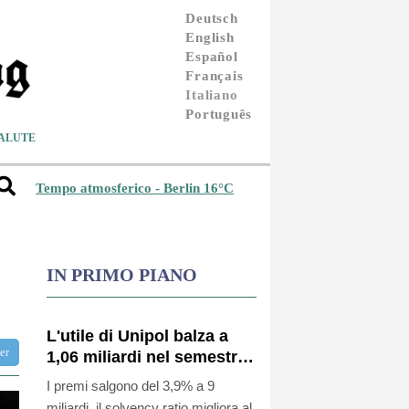
Deutsch
English
Español
Français
Italiano
Português
ALUTE
Tempo atmosferico - Berlin 16°C
IN PRIMO PIANO
L'utile di Unipol balza a
ter
1,06 miliardi nel semestre
(+42%)
I premi salgono del 3,9% a 9
miliardi, il solvency ratio migliora al