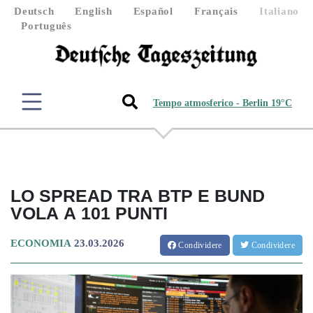
Deutsch
English
Español
Français
Italiano
Português
Tempo atmosferico - Berlin 19°C
LO SPREAD TRA BTP E BUND
VOLA A 101 PUNTI
ECONOMIA
23.03.2026
Condividere
Condividere