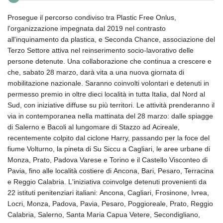
Prosegue il percorso condiviso tra Plastic Free Onlus,
l'organizzazione impegnata dal 2019 nel contrasto
all'inquinamento da plastica, e Seconda Chance, associazione del
Terzo Settore attiva nel reinserimento socio-lavorativo delle
persone detenute. Una collaborazione che continua a crescere e
che, sabato 28 marzo, darà vita a una nuova giornata di
mobilitazione nazionale. Saranno coinvolti volontari e detenuti in
permesso premio in oltre dieci località in tutta Italia, dal Nord al
Sud, con iniziative diffuse su più territori. Le attività prenderanno il
via in contemporanea nella mattinata del 28 marzo: dalle spiagge
di Salerno e Bacoli al lungomare di Stazzo ad Acireale,
recentemente colpito dal ciclone Harry, passando per la foce del
fiume Volturno, la pineta di Su Siccu a Cagliari, le aree urbane di
Monza, Prato, Padova Varese e Torino e il Castello Visconteo di
Pavia, fino alle località costiere di Ancona, Bari, Pesaro, Terracina
e Reggio Calabria. L'iniziativa coinvolge detenuti provenienti da
22 istituti penitenziari italiani: Ancona, Cagliari, Frosinone, Ivrea,
Locri, Monza, Padova, Pavia, Pesaro, Poggioreale, Prato, Reggio
Calabria, Salerno, Santa Maria Capua Vetere, Secondigliano,