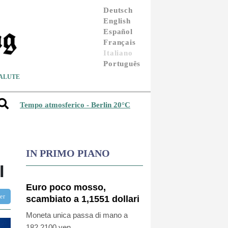
Deutsch
English
Español
Français
Italiano
Português
ALUTE
Tempo atmosferico - Berlin 20°C
IN PRIMO PIANO
I
Euro poco mosso,
ter
scambiato a 1,1551 dollari
Moneta unica passa di mano a
182,2100 yen