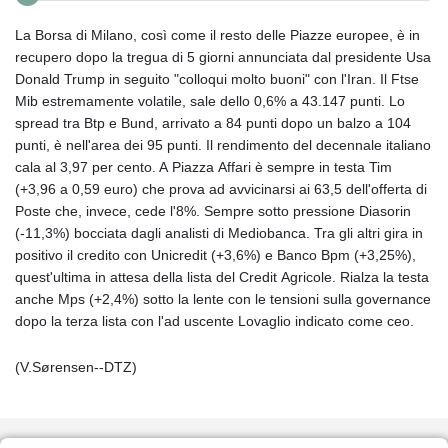
La Borsa di Milano, così come il resto delle Piazze europee, è in
recupero dopo la tregua di 5 giorni annunciata dal presidente Usa
Donald Trump in seguito "colloqui molto buoni" con l'Iran. Il Ftse
Mib estremamente volatile, sale dello 0,6% a 43.147 punti. Lo
spread tra Btp e Bund, arrivato a 84 punti dopo un balzo a 104
punti, è nell'area dei 95 punti. Il rendimento del decennale italiano
cala al 3,97 per cento. A Piazza Affari è sempre in testa Tim
(+3,96 a 0,59 euro) che prova ad avvicinarsi ai 63,5 dell'offerta di
Poste che, invece, cede l'8%. Sempre sotto pressione Diasorin
(-11,3%) bocciata dagli analisti di Mediobanca. Tra gli altri gira in
positivo il credito con Unicredit (+3,6%) e Banco Bpm (+3,25%),
quest'ultima in attesa della lista del Credit Agricole. Rialza la testa
anche Mps (+2,4%) sotto la lente con le tensioni sulla governance
dopo la terza lista con l'ad uscente Lovaglio indicato come ceo.
(V.Sørensen--DTZ)