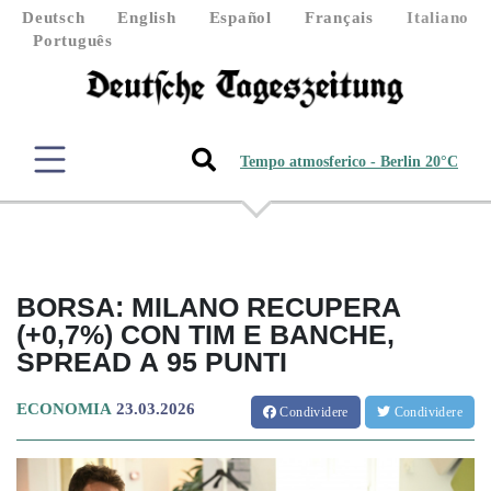
Deutsch
English
Español
Français
Italiano
Português
Tempo atmosferico - Berlin 20°C
BORSA: MILANO RECUPERA
(+0,7%) CON TIM E BANCHE,
SPREAD A 95 PUNTI
ECONOMIA
23.03.2026
Condividere
Condividere