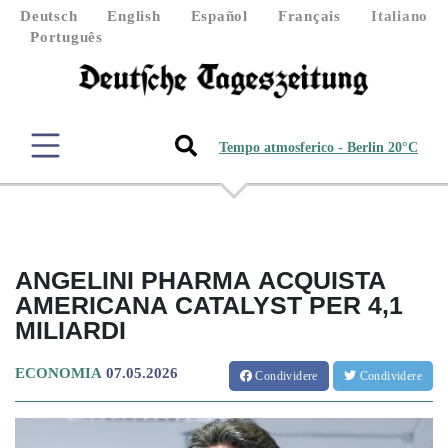
Deutsch
English
Español
Français
Italiano
Português
Tempo atmosferico - Berlin 20°C
ANGELINI PHARMA ACQUISTA
AMERICANA CATALYST PER 4,1
MILIARDI
ECONOMIA
07.05.2026
Condividere
Condividere