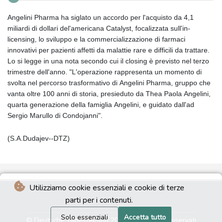
Angelini Pharma ha siglato un accordo per l'acquisto da 4,1
miliardi di dollari del'americana Catalyst, focalizzata sull'in-
licensing, lo sviluppo e la commercializzazione di farmaci
innovativi per pazienti affetti da malattie rare e difficili da trattare.
Lo si legge in una nota secondo cui il closing è previsto nel terzo
trimestre dell'anno. "L'operazione rappresenta un momento di
svolta nel percorso trasformativo di Angelini Pharma, gruppo che
vanta oltre 100 anni di storia, presieduto da Thea Paola Angelini,
quarta generazione della famiglia Angelini, e guidato dall'ad
Sergio Marullo di Condojanni".
(S.A.Dudajev--DTZ)
Utilizziamo cookie essenziali e cookie di terze
parti per i contenuti.
Solo essenziali
Accetta tutto
© Deutsche Tageszeitung 2026 - Tutti i diritti riservati