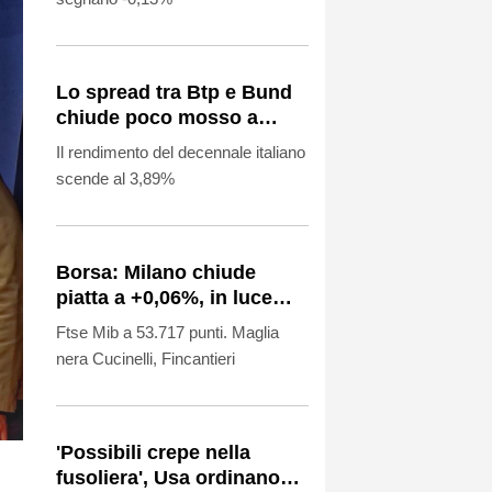
Lo spread tra Btp e Bund
chiude poco mosso a
ridosso dei 77 punti base
Il rendimento del decennale italiano
scende al 3,89%
Borsa: Milano chiude
piatta a +0,06%, in luce
Stm
Ftse Mib a 53.717 punti. Maglia
nera Cucinelli, Fincantieri
'Possibili crepe nella
fusoliera', Usa ordinano