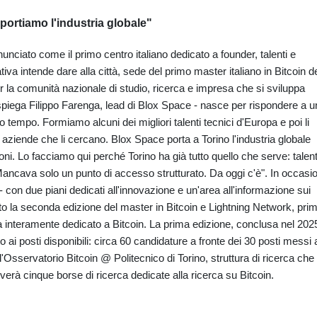
 portiamo l'industria globale"
nciato come il primo centro italiano dedicato a founder, talenti e
ziativa intende dare alla città, sede del primo master italiano in Bitcoin d
per la comunità nazionale di studio, ricerca e impresa che si sviluppa
spiega Filippo Farenga, lead di Blox Space - nasce per rispondere a u
 tempo. Formiamo alcuni dei migliori talenti tecnici d'Europa e poi li
aziende che li cercano. Blox Space porta a Torino l'industria globale
oni. Lo facciamo qui perché Torino ha già tutto quello che serve: talen
Mancava solo un punto di accesso strutturato. Da oggi c'è". In occasi
- con due piani dedicati all'innovazione e un'area all'informazione sui
iato la seconda edizione del master in Bitcoin e Lightning Network, pri
a interamente dedicato a Bitcoin. La prima edizione, conclusa nel 202
o ai posti disponibili: circa 60 candidature a fronte dei 30 posti messi 
l'Osservatorio Bitcoin @ Politecnico di Torino, struttura di ricerca che
tiverà cinque borse di ricerca dedicate alla ricerca su Bitcoin.