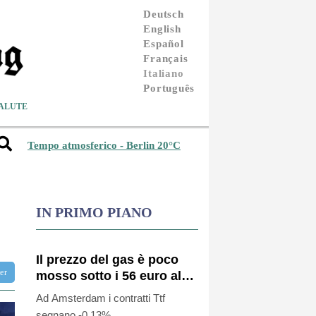
Deutsch
English
Español
Français
Italiano
Português
ALUTE
Tempo atmosferico - Berlin 20°C
IN PRIMO PIANO
Il prezzo del gas è poco
ter
mosso sotto i 56 euro al
megawattora
Ad Amsterdam i contratti Ttf
segnano -0,13%