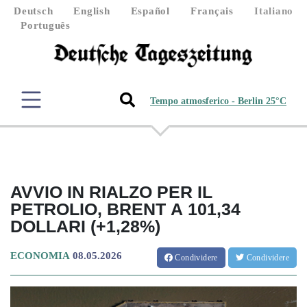
Deutsch
English
Español
Français
Italiano
Português
Tempo atmosferico - Berlin 25°C
AVVIO IN RIALZO PER IL
PETROLIO, BRENT A 101,34
DOLLARI (+1,28%)
ECONOMIA
08.05.2026
Condividere
Condividere