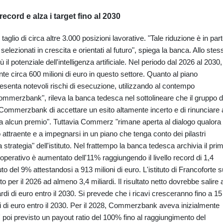
è record e alza i target fino al 2030
aglio di circa altre 3.000 posizioni lavorative. "Tale riduzione è in par
lezionati in crescita e orientati al futuro", spiega la banca. Allo stes
ù il potenziale dell'intelligenza artificiale. Nel periodo dal 2026 al 2030,
 circa 600 milioni di euro in questo settore. Quanto al piano
senta notevoli rischi di esecuzione, utilizzando al contempo
ommerzbank", rileva la banca tedesca nel sottolineare che il gruppo d
i Commerzbank di accettare un esito altamente incerto e di rinunciare 
nza alcun premio". Tuttavia Commerz "rimane aperta al dialogo qualora
 attraente e a impegnarsi in un piano che tenga conto dei pilastri
strategia" dell'istituto. Nel frattempo la banca tedesca archivia il pri
le operativo è aumentato dell'11% raggiungendo il livello record di 1,4
iuto del 9% attestandosi a 913 milioni di euro. L'istituto di Francoforte s
tto per il 2026 ad almeno 3,4 miliardi. Il risultato netto dovrebbe salire 
iardi di euro entro il 2030. Si prevede che i ricavi cresceranno fino a 15
ardi di euro entro il 2030. Per il 2028, Commerzbank aveva inizialmente
 E' poi previsto un payout ratio del 100% fino al raggiungimento del