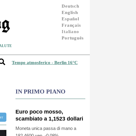
Deutsch
English
Español
Français
Italiano
Português
ALUTE
Tempo atmosferico - Berlin 16°C
IN PRIMO PIANO
Euro poco mosso,
ter
scambiato a 1,1523 dollari
Moneta unica passa di mano a
182,4600 yen, -0,08%