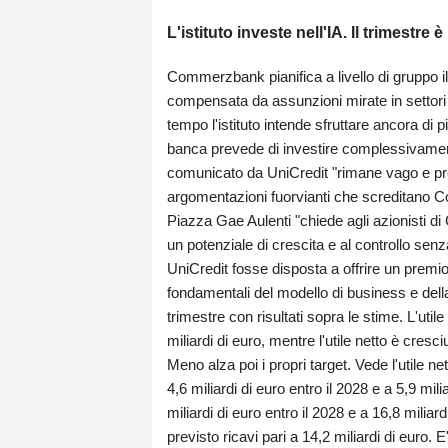
L'istituto investe nell'IA. Il trimestre 
Commerzbank pianifica a livello di gruppo il t
compensata da assunzioni mirate in settori se
tempo l'istituto intende sfruttare ancora di pi
banca prevede di investire complessivamente
comunicato da UniCredit "rimane vago e pre
argomentazioni fuorvianti che screditano C
Piazza Gae Aulenti "chiede agli azionisti d
un potenziale di crescita e al controllo se
UniCredit fosse disposta a offrire un premio
fondamentali del modello di business e della 
trimestre con risultati sopra le stime. L'uti
miliardi di euro, mentre l'utile netto è cresc
Meno alza poi i propri target. Vede l'utile ne
4,6 miliardi di euro entro il 2028 e a 5,9 mil
miliardi di euro entro il 2028 e a 16,8 mili
previsto ricavi pari a 14,2 miliardi di euro.