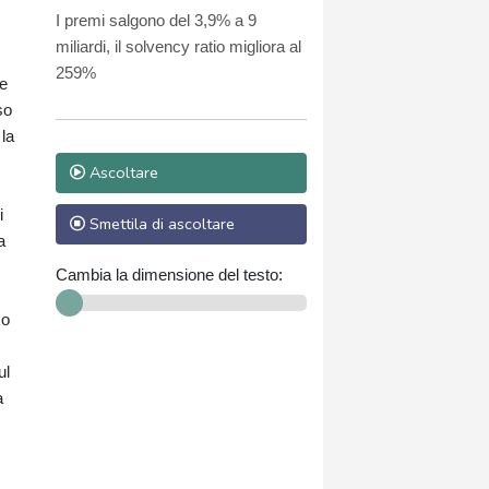
(+42%)
I premi salgono del 3,9% a 9
miliardi, il solvency ratio migliora al
259%
te
so
 la
Ascoltare
i
Smettila di ascoltare
a
Cambia la dimensione del testo:
mo
ul
a