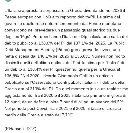
L'Italia si appresta a sorpassare la Grecia diventando nel 2026 il
Paese europeo con il più alto rapporto debito/Pil. Le stime dei
governi e quelle rese note recentemente dal Fondo monetario
convergono nel prevedere un passaggio quasi storico tra due
degli ex 'Pigs'. Per quest'anno l'Italia nel Dfp calcola una salita del
debito pubblico al 138,6% del Pil dal 137,1% del 2025. La Public
Debt Management Agency (Pdma) greca prevede invece una
netta discesa dal 146,1% del 2025 al 136,8%. Numeri non molto
dissimili quelli dell'ultimo outlook del Fmi: la stima per l'Italia è di
un debito al 138,4% del Pil quest'anno, quella per la Grecia al
136,9%. "Nel 2020 - ricorda Giampaolo Galli in un articolo
pubblicato sull'Osservatorio Conti pubblici italiani - il debito della
Grecia era al 210% del Pil. Da quel momento inizia un rapidissimo
aggiustamento: fra il 2020 e il 2025 il bilancio primario migliora di
12 punti, da un deficit di oltre 7 punti di pil ad un avanzo del 5%.
Nel periodo post Covid, fra il 2021 e il 2025, il tasso di crescita
medio della Grecia è stato del 7,7%".
(P.Hansen--DTZ)