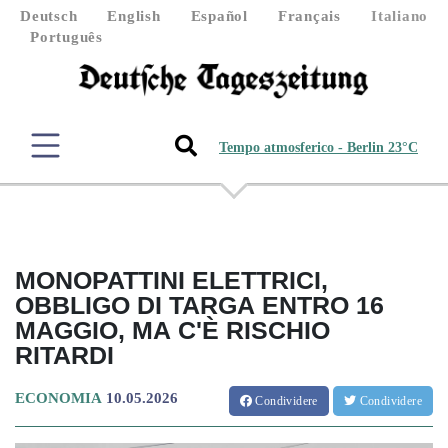
Deutsch
English
Español
Français
Italiano
Português
Tempo atmosferico - Berlin 23°C
MONOPATTINI ELETTRICI,
OBBLIGO DI TARGA ENTRO 16
MAGGIO, MA C'È RISCHIO
RITARDI
ECONOMIA
10.05.2026
Condividere
Condividere