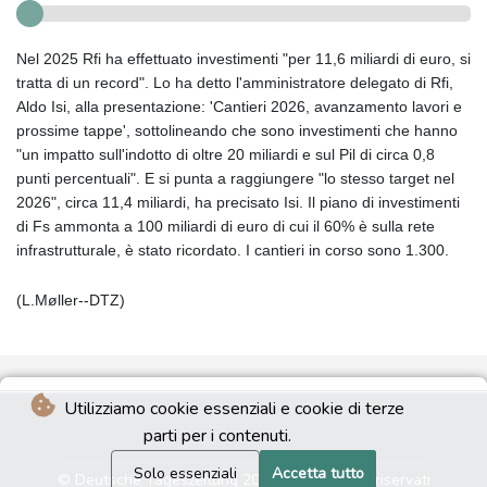
Nel 2025 Rfi ha effettuato investimenti "per 11,6 miliardi di euro, si
tratta di un record". Lo ha detto l'amministratore delegato di Rfi,
Aldo Isi, alla presentazione: 'Cantieri 2026, avanzamento lavori e
prossime tappe', sottolineando che sono investimenti che hanno
"un impatto sull'indotto di oltre 20 miliardi e sul Pil di circa 0,8
punti percentuali". E si punta a raggiungere "lo stesso target nel
2026", circa 11,4 miliardi, ha precisato Isi. Il piano di investimenti
di Fs ammonta a 100 miliardi di euro di cui il 60% è sulla rete
infrastrutturale, è stato ricordato. I cantieri in corso sono 1.300.
(L.Møller--DTZ)
Utilizziamo cookie essenziali e cookie di terze
parti per i contenuti.
Solo essenziali
Accetta tutto
© Deutsche Tageszeitung 2026 - Tutti i diritti riservati