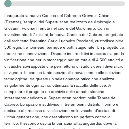
Inaugurata la nuova Cantina del Cabreo a Greve in Chianti
(Firenze), 'tempio' dei Supertuscan realizzato da Ambrogio e
Giovanni Folonari Tenute nel cuore del Gallo nero. Con un
investimento di 7 milioni, la nuova Cantina del Cabreo, progettata
dall'architetto fiorentino Carlo Ludovico Poccianti, custodisce oltre
300 legni, tra tonneau, barrique e botti stagionate. Un progetto tra
tradizione e innovazione. Dispone inoltre di tini in acciao sia per la
vinificazione che per lo stoccaggio per un totale di 4.500 ettolitri e
di vasche sovrapposte che permettono di suddividere i diversi cru
di vigneto. In cantina tanto spazio all'innovazione e alle soluzioni
tecnologiche, tra queste un selezionatore ottico che analizza
singolarmente ogni acino, ottimizza la raccolta delle uve. A
completare il progetto un archivio delle annate storiche
interamente dedicato ai Supertuscan prodotti nelle Tenute del
Cabreo. Lo spazio è suddiviso in tre ambienti distinti. Il primo è
dedicato al processo di vinificazione nelle vasche d'acciaio di
ultima generazione, che garantiscono un perfetto controllo
termico. Il secondo ospita la barricaia all'avanguardia, dove la