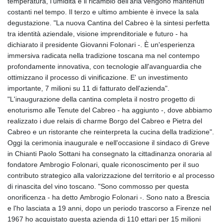
temperatura, l'umidità e il ricambio dell'aria vengono mantenuti
costanti nel tempo. Il terzo e ultimo ambiente è invece la sala
degustazione. "La nuova Cantina del Cabreo è la sintesi perfetta
tra identità aziendale, visione imprenditoriale e futuro - ha
dichiarato il presidente Giovanni Folonari -. È un'esperienza
immersiva radicata nella tradizione toscana ma nel contempo
profondamente innovativa, con tecnologie all'avanguardia che
ottimizzano il processo di vinificazione. E' un investimento
importante, 7 milioni su 11 di fatturato dell'azienda".
"L'inaugurazione della cantina completa il nostro progetto di
enoturismo alle Tenute del Cabreo - ha aggiunto -, dove abbiamo
realizzato i due relais di charme Borgo del Cabreo e Pietra del
Cabreo e un ristorante che reinterpreta la cucina della tradizione".
Oggi la cerimonia inaugurale e nell'occasione il sindaco di Greve
in Chianti Paolo Sottani ha consegnato la cittadinanza onoraria al
fondatore Ambrogio Folonari, quale riconoscimento per il suo
contributo strategico alla valorizzazione del territorio e al processo
di rinascita del vino toscano. "Sono commosso per questa
onorificenza - ha detto Ambrogio Folonari -. Sono nato a Brescia
e l'ho lasciata a 19 anni, dopo un periodo trascorso a Firenze nel
1967 ho acquistato questa azienda di 110 ettari per 15 milioni