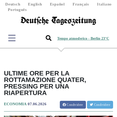
Deutsch
English
Español
Français
Italiano
Português
Tempo atmosferico - Berlin 23°C
ULTIME ORE PER LA
ROTTAMAZIONE QUATER,
PRESSING PER UNA
RIAPERTURA
ECONOMIA
07.06.2026
Condividere
Condividere