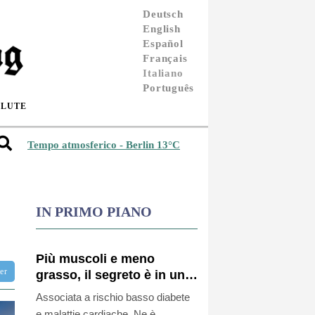
Deutsch
English
Español
Français
Italiano
Português
ALUTE
Tempo atmosferico - Berlin 13°C
IN PRIMO PIANO
Più muscoli e meno
ter
grasso, il segreto è in una
rara mutazione genetica
Associata a rischio basso diabete
e malattie cardiache. Ne è