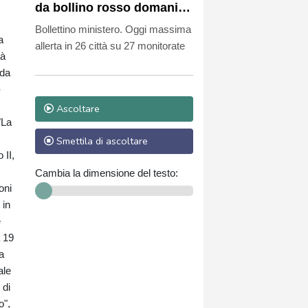
da bollino rosso domani e
domenica
Bollettino ministero. Oggi massima
a
allerta in 26 città su 27 monitorate
tà
 da
-
Ascoltare
"La
Smettila di ascoltare
 II,
Cambia la dimensione del testo:
oni
 in
e
a 19
a
ale
 di
o",