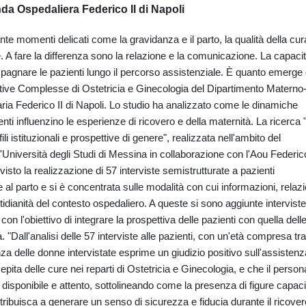
enda Ospedaliera Federico II di Napoli
te momenti delicati come la gravidanza e il parto, la qualità della cur
 A fare la differenza sono la relazione e la comunicazione. La capaci
pagnare le pazienti lungo il percorso assistenziale. È quanto emerge
tive Complesse di Ostetricia e Ginecologia del Dipartimento Materno
aria Federico II di Napoli. Lo studio ha analizzato come le dinamiche
nti influenzino le esperienze di ricovero e della maternità. La ricerca 
i istituzionali e prospettive di genere", realizzata nell'ambito del
l'Università degli Studi di Messina in collaborazione con l'Aou Federico
isto la realizzazione di 57 interviste semistrutturate a pazienti
e al parto e si è concentrata sulle modalità con cui informazioni, relazi
idianità del contesto ospedaliero. A queste si sono aggiunte interviste
con l'obiettivo di integrare la prospettiva delle pazienti con quella dell
. "Dall'analisi delle 57 interviste alle pazienti, con un'età compresa tr
 delle donne intervistate esprime un giudizio positivo sull'assistenz
pita delle cure nei reparti di Ostetricia e Ginecologia, e che il person
disponibile e attento, sottolineando come la presenza di figure capaci
ntribuisca a generare un senso di sicurezza e fiducia durante il ricover