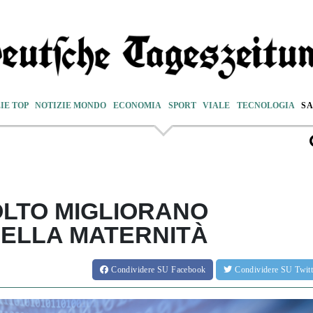
IE TOP
NOTIZIE MONDO
ECONOMIA
SPORT
VIALE
TECNOLOGIA
S
OLTO MIGLIORANO
DELLA MATERNITÀ
Condividere
SU Facebook
Condividere
SU Twit