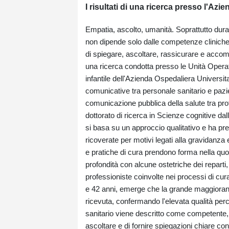
I risultati di una ricerca presso l'Azi
Empatia, ascolto, umanità. Soprattutto duran
non dipende solo dalle competenze cliniche.
di spiegare, ascoltare, rassicurare e accom
una ricerca condotta presso le Unità Opera
infantile dell'Azienda Ospedaliera Universit
comunicative tra personale sanitario e pazie
comunicazione pubblica della salute tra profil
dottorato di ricerca in Scienze cognitive dal
si basa su un approccio qualitativo e ha prev
ricoverate per motivi legati alla gravidanza 
e pratiche di cura prendono forma nella quot
profondità con alcune ostetriche dei reparti, 
professioniste coinvolte nei processi di cura
e 42 anni, emerge che la grande maggioranza
ricevuta, confermando l'elevata qualità perce
sanitario viene descritto come competente, 
ascoltare e di fornire spiegazioni chiare co