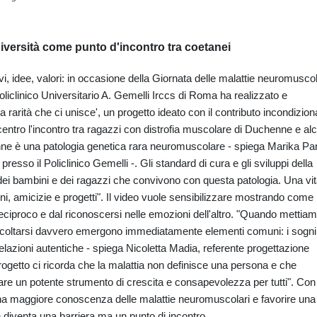
a diversità come punto d'incontro tra coetanei
vi, idee, valori: in occasione della Giornata delle malattie neuromuscol
liclinico Universitario A. Gemelli Irccs di Roma ha realizzato e
La rarità che ci unisce', un progetto ideato con il contributo incondizion
ntro l'incontro tra ragazzi con distrofia muscolare di Duchenne e alc
nne è una patologia genetica rara neuromuscolare - spiega Marika Pa
presso il Policlinico Gemelli -. Gli standard di cura e gli sviluppi della
 dei bambini e dei ragazzi che convivono con questa patologia. Una vi
i, amicizie e progetti". Il video vuole sensibilizzare mostrando come
 reciproco e dal riconoscersi nelle emozioni dell'altro. "Quando mettiam
ascoltarsi davvero emergono immediatamente elementi comuni: i sogni
e relazioni autentiche - spiega Nicoletta Madia, referente progettazione
progetto ci ricorda che la malattia non definisce una persona e che
tare un potente strumento di crescita e consapevolezza per tutti". Con
una maggiore conoscenza delle malattie neuromuscolari e favorire una
non diventa una barriera ma un punto di incontro.