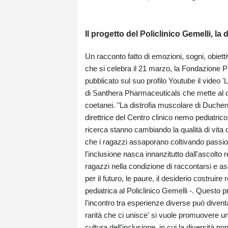
Il progetto del Policlinico Gemelli, l
Un racconto fatto di emozioni, sogni, obietti
che si celebra il 21 marzo, la Fondazione Po
pubblicato sul suo profilo Youtube il video '
di Santhera Pharmaceuticals che mette al ce
coetanei. "La distrofia muscolare di Duche
direttrice del Centro clinico nemo pediatrico 
ricerca stanno cambiando la qualità di vita
che i ragazzi assaporano coltivando passion
l'inclusione nasca innanzitutto dall'ascolto
ragazzi nella condizione di raccontarsi e 
per il futuro, le paure, il desiderio costruir
pediatrica al Policlinico Gemelli -. Questo 
l'incontro tra esperienze diverse può diven
rarità che ci unisce' si vuole promuovere 
cultura dell'inclusione, in cui la diversità 