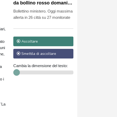
da bollino rosso domani e
domenica
Bollettino ministero. Oggi massima
allerta in 26 città su 27 monitorate
ari,
Ascoltare
ato
uni
Smettila di ascoltare
ne,
Cambia la dimensione del testo:
ta
o i
 'La