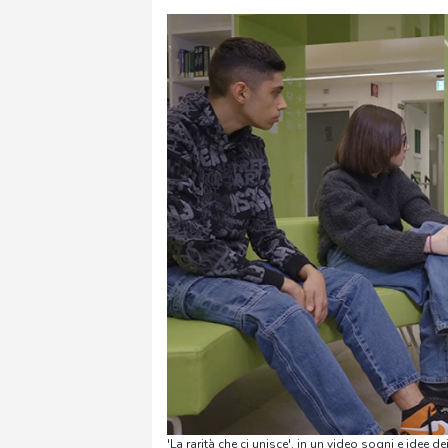
'La rarità che ci unisce', in un video sogni e idee 