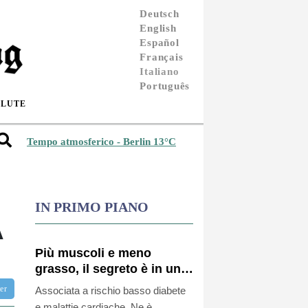
Deutsch
English
Español
Français
Italiano
Português
ALUTE
Tempo atmosferico - Berlin 13°C
IN PRIMO PIANO
A
Più muscoli e meno
grasso, il segreto è in una
rara mutazione genetica
ter
Associata a rischio basso diabete
e malattie cardiache. Ne è