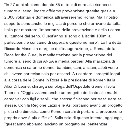
"In 27 anni abbiamo donato 35 milioni di euro alla ricerca sul
tumore al seno. Inoltre offriamo prevenzione gratuita grazie a
2.000 volontari e domenica attraverseremo Roma. Ma il nostro
supporto sono anche le migliaia di persone che arrivano da tutta
Italia per mostrare l'importanza della prevenzione e della ricerca
sul tumore del seno. Quest'anno si sono già iscritti 100mila
partecipanti e contiamo di superare questo numero". Lo ha detto
Riccardo Masetti a margine dell'inaugurazione, a Roma, della
Race for the Cure, la manifestazione per la prevenzione del
tumore al seno di cui ANSA è media partner. Alla maratona di
domenica ci saranno donne, bambini, cani, anziani, atleti veri e
chi invece partecipa solo per esserci. A ricordare i progetti legati
alla corsa delle Donne in Rosa è la presidente di Komen Italia,
Alba Di Leone, chirurga senologa dell'Ospedale Gemelli Isola
Tiberina. "Oggi avviamo anche un progetto dedicato alle madri
caregiver con figli disabili, che spesso finiscono per trascurare se
stesse. Con la Regione Lazio e le Asl portiamo avanti un progetto
pilota che dimostra come Komen cerchi di portare la prevenzione
proprio dove è più difficile". Sulla scia di questo intento, aggiunge,
"quest'anno abbiamo lanciato un progetto nei penitenziari