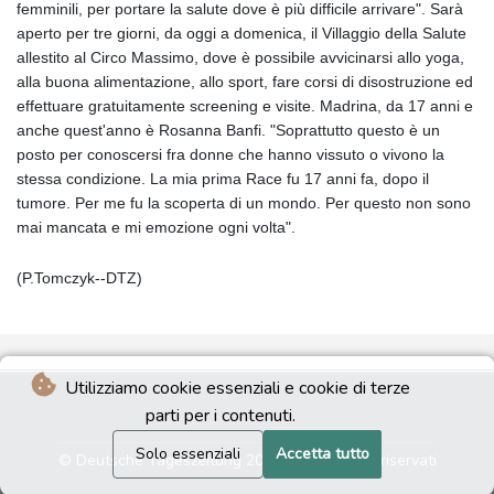
femminili, per portare la salute dove è più difficile arrivare". Sarà
aperto per tre giorni, da oggi a domenica, il Villaggio della Salute
allestito al Circo Massimo, dove è possibile avvicinarsi allo yoga,
alla buona alimentazione, allo sport, fare corsi di disostruzione ed
effettuare gratuitamente screening e visite. Madrina, da 17 anni e
anche quest'anno è Rosanna Banfi. "Soprattutto questo è un
posto per conoscersi fra donne che hanno vissuto o vivono la
stessa condizione. La mia prima Race fu 17 anni fa, dopo il
tumore. Per me fu la scoperta di un mondo. Per questo non sono
mai mancata e mi emozione ogni volta".
(P.Tomczyk--DTZ)
Utilizziamo cookie essenziali e cookie di terze
parti per i contenuti.
Solo essenziali
Accetta tutto
© Deutsche Tageszeitung 2026 - Tutti i diritti riservati