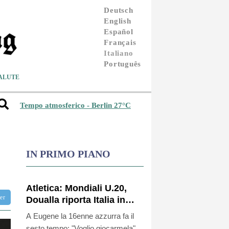
Deutsch
English
Español
Français
Italiano
Português
ALUTE
Tempo atmosferico - Berlin 27°C
IN PRIMO PIANO
Atletica: Mondiali U.20,
ter
Doualla riporta Italia in
finale 100 metri dopo 30
A Eugene la 16enne azzurra fa il
anni
sesto tempo: "Voglio giocarmela"