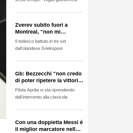
Zverev subito fuori a
Montreal, "non mi
aspettavo di giocare così
Il tedesco battuto in tre set
male"
dall'olandese Griekspoor
Gb: Bezzecchi "non credo
di poter ripetere la vittoria
del 2025"
Pilota Aprilia si sta riprendendo
dall'intervento alla clavicola
Con una doppietta Messi é
il miglior marcatore nella