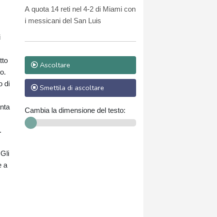
Coppa di Lega
A quota 14 reti nel 4-2 di Miami con
i messicani del San Luis
i
tto
Ascoltare
o.
o di
Smettila di ascoltare
anta
Cambia la dimensione del testo:
.
Gli
e a