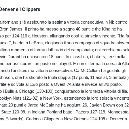
Denver e i Clippers
aliforniano si è assicurato la settima vittoria consecutiva in Nb contro 
Bron James. Il primo ha messo a segno 40 punti e the King ne ha
sso per 124-116 a Houston, allungando così la striscia vincente. "Ha fa
cruciali", ha detto LeBron, elogiando il suo compagno di squadra sloven
n ottimo momento di forma dall'inizio del campionato; noi cerchiamo sol
in Durant ha chiuso con 18 punti. In classifica, i Lakers, terzi nella
per assicurarsi un posto nei playoff. E non si ferma la corsa di Atl
ando l'undicesima vittoria consecutiva. CJ McCollum ha guidato gli
son, che ha sfiorato la tripla doppia (17 punti, 11 assist, 9 rimbalzi)
tite e scivola al 13/o posto a Ovest. Atlanta è invece all'8/o posto.
Bulls a Chicago (139-109) conquistando la loro terza vittoria di fila. 
oklyn Nets (121-92) a New York, estendendo la loro striscia vincent
nato 20 punti e Jared McCain ne ha aggiunti 26. Jaylen Brown con 32
en State 120-99, in Indiana Portland batte i Pacers 127-119. Monnesota
hony Edwards). Cadono i Clippers a New Orleans 124-109 e Denver a