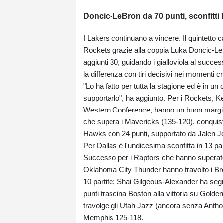
Doncic-LeBron da 70 punti, sconfitti 
I Lakers continuano a vincere. Il quintetto c
Rockets grazie alla coppia Luka Doncic-Le
aggiunti 30, guidando i gialloviola al succe
la differenza con tiri decisivi nei momenti 
"Lo ha fatto per tutta la stagione ed è in u
supportarlo", ha aggiunto. Per i Rockets, Kev
Western Conference, hanno un buon margine 
che supera i Mavericks (135-120), conquist
Hawks con 24 punti, supportato da Jalen John
Per Dallas è l'undicesima sconfitta in 13 par
Successo per i Raptors che hanno superato i 
Oklahoma City Thunder hanno travolto i Bro
10 partite: Shai Gilgeous-Alexander ha seg
punti trascina Boston alla vittoria su Gold
travolge gli Utah Jazz (ancora senza Ant
Memphis 125-118.