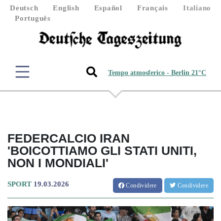
Deutsch
English
Español
Français
Italiano
Português
Tempo atmosferico - Berlin 21°C
FEDERCALCIO IRAN
'BOICOTTIAMO GLI STATI UNITI,
NON I MONDIALI'
SPORT
19.03.2026
Condividere
Condividere