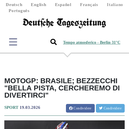
Deutsch
English
Español
Français
Italiano
Português
Tempo atmosferico - Berlin 31°C
MOTOGP: BRASILE; BEZZECCHI
"BELLA PISTA, CERCHEREMO DI
DIVERTIRCI"
SPORT
19.03.2026
Condividere
Condividere