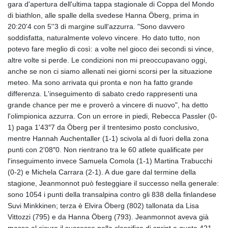
gara d'apertura dell'ultima tappa stagionale di Coppa del Mondo
di biathlon, alle spalle della svedese Hanna Öberg, prima in
20:20'4 con 5''3 di margine sull'azzurra. "Sono davvero
soddisfatta, naturalmente volevo vincere. Ho dato tutto, non
potevo fare meglio di così: a volte nel gioco dei secondi si vince,
altre volte si perde. Le condizioni non mi preoccupavano oggi,
anche se non ci siamo allenati nei giorni scorsi per la situazione
meteo. Ma sono arrivata qui pronta e non ha fatto grande
differenza. L'inseguimento di sabato credo rappresenti una
grande chance per me e proverò a vincere di nuovo", ha detto
l'olimpionica azzurra. Con un errore in piedi, Rebecca Passler (0-
1) paga 1'43″7 da Öberg per il trentesimo posto conclusivo,
mentre Hannah Auchentaller (1-1) scivola al di fuori della zona
punti con 2'08″0. Non rientrano tra le 60 atlete qualificate per
l'inseguimento invece Samuela Comola (1-1) Martina Trabucchi
(0-2) e Michela Carrara (2-1). A due gare dal termine della
stagione, Jeanmonnot può festeggiare il successo nella generale:
sono 1054 i punti della transalpina contro gli 838 della finlandese
Suvi Minkkinen; terza è Elvira Öberg (802) tallonata da Lisa
Vittozzi (795) e da Hanna Öberg (793). Jeanmonnot aveva già
messo al sicuro il successo nella classifica di sprint a quota 421