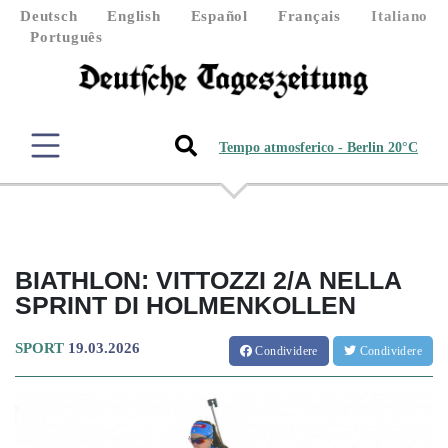
Deutsch
English
Español
Français
Italiano
Português
Tempo atmosferico - Berlin 20°C
BIATHLON: VITTOZZI 2/A NELLA
SPRINT DI HOLMENKOLLEN
SPORT
19.03.2026
Condividere
Condividere