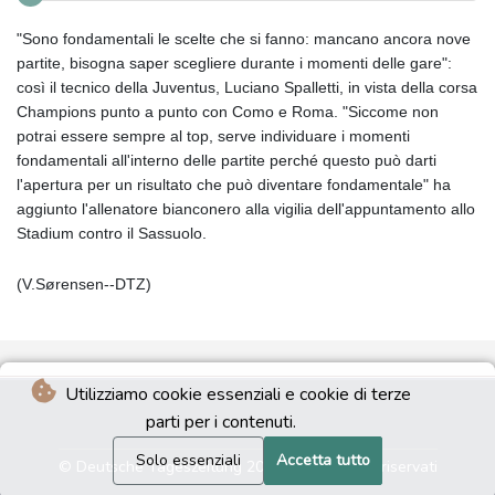
"Sono fondamentali le scelte che si fanno: mancano ancora nove
partite, bisogna saper scegliere durante i momenti delle gare":
così il tecnico della Juventus, Luciano Spalletti, in vista della corsa
Champions punto a punto con Como e Roma. "Siccome non
potrai essere sempre al top, serve individuare i momenti
fondamentali all'interno delle partite perché questo può darti
l'apertura per un risultato che può diventare fondamentale" ha
aggiunto l'allenatore bianconero alla vigilia dell'appuntamento allo
Stadium contro il Sassuolo.
(V.Sørensen--DTZ)
Utilizziamo cookie essenziali e cookie di terze
parti per i contenuti.
Solo essenziali
Accetta tutto
© Deutsche Tageszeitung 2026 - Tutti i diritti riservati