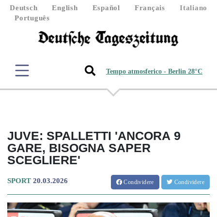
Deutsch
English
Español
Français
Italiano
Português
Tempo atmosferico - Berlin 28°C
JUVE: SPALLETTI 'ANCORA 9
GARE, BISOGNA SAPER
SCEGLIERE'
SPORT
20.03.2026
Condividere
Condividere