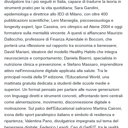
divulgatore tra i più seguiti in Italia, capace di tradurre la teoria in
strumenti pratici per la vita quotidiana; Sara Gandini,
epidemiologa e direttrice allo IEO di Milano, con oltre 400
pubblicazioni scientifiche; Leni Marseglia, psicosessuologa e
longevity expert; Igor Cassina, oro olimpico ad Atene 2004 e oggi
formatore sulla mentalità vincente. A questi si affiancano Maurizio
Dallocchio, professore di Finanza Aziendale in Bocconi, che
porterà una riflessione sul rapporto tra economia e benessere;
David Mariani, ideatore del modello Healthy Habits che integra
neuroscienze e comportamento; Daniela Biserni, specialista in
nutrizione clinica e prevenzione; e Stefano Massaro, imprenditore
attivo nell'innovazione digitale applicata alla salute. Tra le
principali novità della 5ª edizione, l'Educational World, una
mattinata gratuita dedicata a studenti delle scuole medie e
superiori. Un format pensato per parlare alle nuove generazioni
con linguaggi diretti e strumenti concreti, affrontando temi centrali
come alimentazione, movimento, disconnessione digitale e
motivazione. Sul palco dell'Educational saliranno Martina Caironi,
icona dello sport paralimpico italiano e simbolo di resilienza e
ripartenza; Valentina Pano, divulgatrice impegnata sul tema del
benessere digitale; Federico Leardi, Ceo di GetFIT, tra le realtà