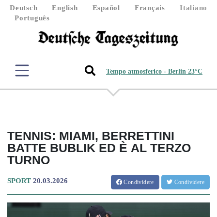
Deutsch
English
Español
Français
Italiano
Português
Tempo atmosferico - Berlin 23°C
TENNIS: MIAMI, BERRETTINI
BATTE BUBLIK ED È AL TERZO
TURNO
SPORT
20.03.2026
Condividere
Condividere