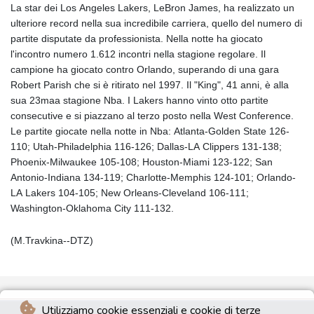
La star dei Los Angeles Lakers, LeBron James, ha realizzato un
ulteriore record nella sua incredibile carriera, quello del numero di
partite disputate da professionista. Nella notte ha giocato
l'incontro numero 1.612 incontri nella stagione regolare. Il
campione ha giocato contro Orlando, superando di una gara
Robert Parish che si è ritirato nel 1997. Il "King", 41 anni, è alla
sua 23maa stagione Nba. I Lakers hanno vinto otto partite
consecutive e si piazzano al terzo posto nella West Conference.
Le partite giocate nella notte in Nba: Atlanta-Golden State 126-
110; Utah-Philadelphia 116-126; Dallas-LA Clippers 131-138;
Phoenix-Milwaukee 105-108; Houston-Miami 123-122; San
Antonio-Indiana 134-119; Charlotte-Memphis 124-101; Orlando-
LA Lakers 104-105; New Orleans-Cleveland 106-111;
Washington-Oklahoma City 111-132.
(M.Travkina--DTZ)
Utilizziamo cookie essenziali e cookie di terze