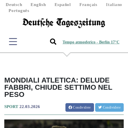
Deutsch
English
Español
Français
Italiano
Português
Tempo atmosferico - Berlin 17°C
MONDIALI ATLETICA: DELUDE
FABBRI, CHIUDE SETTIMO NEL
PESO
SPORT
22.03.2026
Condividere
Condividere