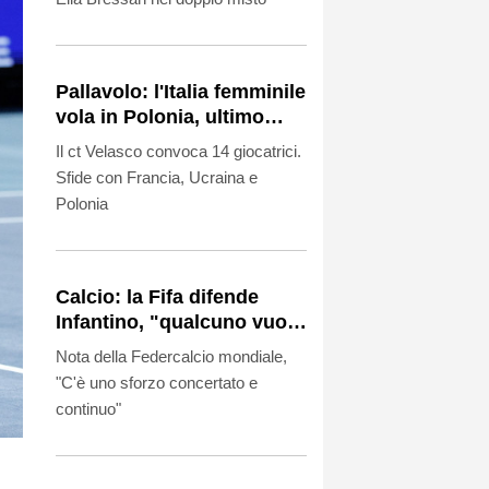
Pallavolo: l'Italia femminile
vola in Polonia, ultimo
torneo prima degli Europei
Il ct Velasco convoca 14 giocatrici.
Sfide con Francia, Ucraina e
Polonia
Calcio: la Fifa difende
Infantino, "qualcuno vuole
indebolire noi e il
Nota della Federcalcio mondiale,
presidente"
"C'è uno sforzo concertato e
continuo"