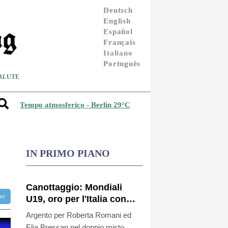
Deutsch
English
Español
Français
Italiano
Português
ALUTE
Tempo atmosferico - Berlin 29°C
IN PRIMO PIANO
Canottaggio: Mondiali
ter
U19, oro per l'Italia con
Alizee Ribolzi nel singolo
Argento per Roberta Romani ed
donne
Elia Bressan nel doppio misto