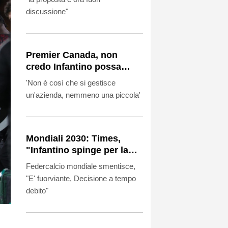
discussione"
Premier Canada, non
credo Infantino possa
guidare la Fifa
'Non è così che si gestisce
un'azienda, nemmeno una piccola'
Mondiali 2030: Times,
"Infantino spinge per la
finale in Marocco". La Fifa,
Federcalcio mondiale smentisce,
"E' falso"
"E' fuorviante, Decisione a tempo
debito"