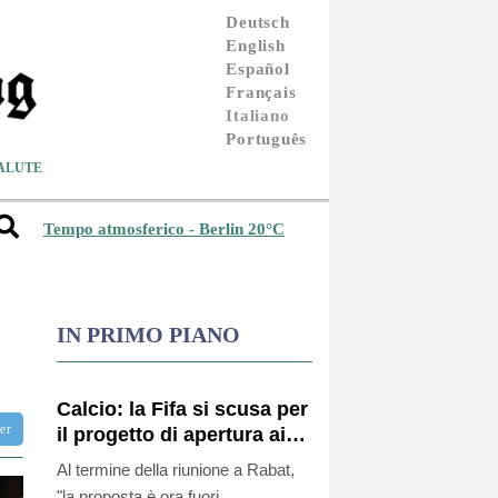
Deutsch
English
Español
Français
Italiano
Português
ALUTE
Tempo atmosferico - Berlin 20°C
IN PRIMO PIANO
Calcio: la Fifa si scusa per
ter
il progetto di apertura ai
privati, "un errore"
Al termine della riunione a Rabat,
"la proposta è ora fuori