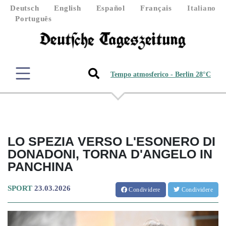
Deutsch
English
Español
Français
Italiano
Português
Tempo atmosferico - Berlin 28°C
LO SPEZIA VERSO L'ESONERO DI
DONADONI, TORNA D'ANGELO IN
PANCHINA
SPORT
23.03.2026
Condividere
Condividere