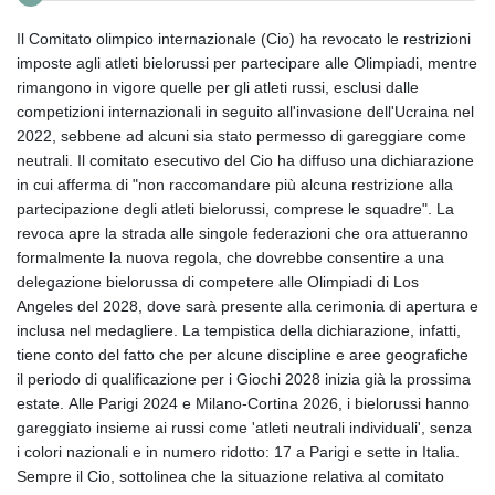
Il Comitato olimpico internazionale (Cio) ha revocato le restrizioni
imposte agli atleti bielorussi per partecipare alle Olimpiadi, mentre
rimangono in vigore quelle per gli atleti russi, esclusi dalle
competizioni internazionali in seguito all'invasione dell'Ucraina nel
2022, sebbene ad alcuni sia stato permesso di gareggiare come
neutrali. Il comitato esecutivo del Cio ha diffuso una dichiarazione
in cui afferma di "non raccomandare più alcuna restrizione alla
partecipazione degli atleti bielorussi, comprese le squadre". La
revoca apre la strada alle singole federazioni che ora attueranno
formalmente la nuova regola, che dovrebbe consentire a una
delegazione bielorussa di competere alle Olimpiadi di Los
Angeles del 2028, dove sarà presente alla cerimonia di apertura e
inclusa nel medagliere. La tempistica della dichiarazione, infatti,
tiene conto del fatto che per alcune discipline e aree geografiche
il periodo di qualificazione per i Giochi 2028 inizia già la prossima
estate. Alle Parigi 2024 e Milano-Cortina 2026, i bielorussi hanno
gareggiato insieme ai russi come 'atleti neutrali individuali', senza
i colori nazionali e in numero ridotto: 17 a Parigi e sette in Italia.
Sempre il Cio, sottolinea che la situazione relativa al comitato