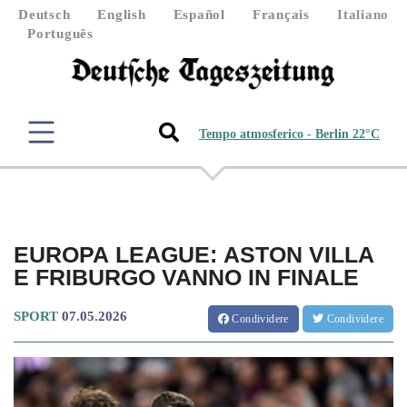
Deutsch
English
Español
Français
Italiano
Português
Tempo atmosferico - Berlin 22°C
EUROPA LEAGUE: ASTON VILLA
E FRIBURGO VANNO IN FINALE
SPORT
07.05.2026
Condividere
Condividere