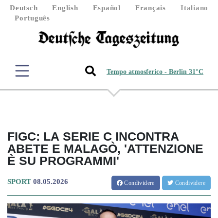
Deutsch
English
Español
Français
Italiano
Português
Tempo atmosferico - Berlin 31°C
FIGC: LA SERIE C INCONTRA
ABETE E MALAGÒ, 'ATTENZIONE
È SU PROGRAMMI'
SPORT
08.05.2026
Condividere
Condividere