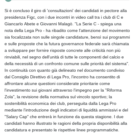
Si è concluso il giro di 'consultazioni' dei candidati in pectore alla
presidenza Figc, con i due incontri in video call tra i club di C e
Giancarlo Abete e Giovanni Malagò. "La Serie C - spiega una
nota della Lega Pro - ha ribadito come l'attenzione del movimento
sia focalizzata non sulle singole candidature, bensì sui programmi
e sulle proposte che la futura governance federale sarà chiamata
a sviluppare per fornire risposte concrete alle criticità non più
rinviabili, nel segno dell'unità di tutte le componenti del calcio e
della necessità di un confronto comune sulle priorità del sistema".
In continuità con quanto già delineato nel documento condiviso
dal Consiglio Direttivo di Lega Pro, l'incontro ha consentito di
affrontare alcune questioni considerate prioritarie come
l'investimento sui giovani attraverso l'impegno per la "Riforma
Zola", la revisione della normativa sul vincolo sportivo; la
sostenibilità economica dei club, perseguita dalla Lega Pro
mediante l'introduzione degli indicatori di liquidità ammissivi e del
"Salary Cap" che entrerà in funzione da questa stagione. I due
candidati hanno illustrato le ragioni della propria disponibilità alla
candidatura e presentato le rispettive linee programmatiche.