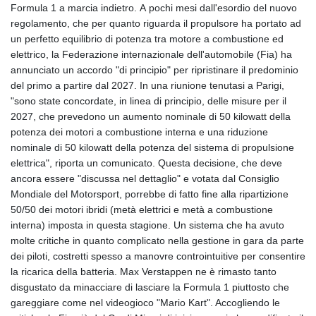
Formula 1 a marcia indietro. A pochi mesi dall'esordio del nuovo
regolamento, che per quanto riguarda il propulsore ha portato ad
un perfetto equilibrio di potenza tra motore a combustione ed
elettrico, la Federazione internazionale dell'automobile (Fia) ha
annunciato un accordo "di principio" per ripristinare il predominio
del primo a partire dal 2027. In una riunione tenutasi a Parigi,
"sono state concordate, in linea di principio, delle misure per il
2027, che prevedono un aumento nominale di 50 kilowatt della
potenza dei motori a combustione interna e una riduzione
nominale di 50 kilowatt della potenza del sistema di propulsione
elettrica", riporta un comunicato. Questa decisione, che deve
ancora essere "discussa nel dettaglio" e votata dal Consiglio
Mondiale del Motorsport, porrebbe di fatto fine alla ripartizione
50/50 dei motori ibridi (metà elettrici e metà a combustione
interna) imposta in questa stagione. Un sistema che ha avuto
molte critiche in quanto complicato nella gestione in gara da parte
dei piloti, costretti spesso a manovre controintuitive per consentire
la ricarica della batteria. Max Verstappen ne è rimasto tanto
disgustato da minacciare di lasciare la Formula 1 piuttosto che
gareggiare come nel videogioco "Mario Kart". Accogliendo le