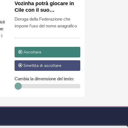
Vozinha potrà giocare in
Cile con il suo
soprannome sulla maglia
Deroga della Federazione che
sti
impone l'uso del nome anagrafico
he
 i
Ascoltare
Smettila di ascoltare
Cambia la dimensione del testo: