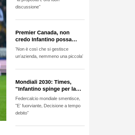
discussione"
Premier Canada, non
credo Infantino possa
guidare la Fifa
'Non è così che si gestisce
un'azienda, nemmeno una piccola'
Mondiali 2030: Times,
"Infantino spinge per la
finale in Marocco". La Fifa,
Federcalcio mondiale smentisce,
"E' falso"
"E' fuorviante, Decisione a tempo
debito"