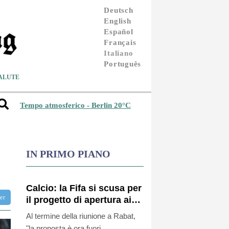
Deutsch
English
Español
Français
Italiano
Português
ALUTE
Tempo atmosferico - Berlin 20°C
IN PRIMO PIANO
Calcio: la Fifa si scusa per
ter
il progetto di apertura ai
privati, "un errore"
Al termine della riunione a Rabat,
"la proposta è ora fuori